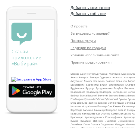
Добавить компанию
Добавить событие
О проекте
Вы владелец компании?
Платные услуги
Редакции по городам
Скачай
Условия использования сайта
приложение
Правила модерирования
«Выбирай»
Москва
Санкт‑Петербург
Абакан
Абдулино
Абинск
Агр
Анапа
Ангарск
Анжеро‑Судженск
Апатиты
Апшерон
Ахтубинск
Ачинск
Балаково
Балахна
Балашов
Барна
Белоярский
Березники
Бийск
Биробиджан
Благов
Будённовск
Бузулук
Бутурлиновка
Валуйки
Великие
Владикавказ
Владимир
Волгоград
Волгодонск
Волж
Выборг
Выкса
Вышний Волочёк
Вязники
Вязьма
Вятск
Грайворон
Грозный
Губкин
Губкинский
Гуково
Гульк
Елец
Ефремов
Заинск
Заринск
Зеленоградск
Зеленод
Искитим
Истра
Ишим
Йошкар‑Ола
Казань
Калинингр
Караганда
Касимов
Качканар
Кемерово
Кизляр
Кимр
Коломна
Колпашево
Кольчугино
Комсомольск‑на‑Ам
Краснодар
Краснотурьинск
Красноуфимск
Краснояр
Кушва
Кыштым
Лабинск
Лангепас
Лениногорск
Лодейное Поле
Лысьва
Людиново
Магадан
Магнит
Мегион
Медногорск
Миасс
Миллерово
Минусинск
Мурманск
Муром
Мценск
Мыски
Мышкин
Набере