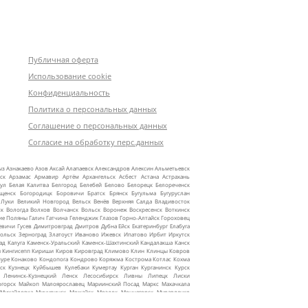
Публичная оферта
Использование cookie
Конфиденциальность
Политика о персональных данных
Соглашение о персональных данных
Согласие на обработку перс.данных
ыз
Азнакаево
Азов
Аксай
Алапаевск
Александров
Алексин
Альметьевск
ск
Арзамас
Армавир
Артём
Архангельск
Асбест
Астана
Астрахань
ул
Белая Калитва
Белгород
Белебей
Белово
Белорецк
Белореченск
ещенск
Богородицк
Боровичи
Братск
Брянск
Бугульма
Бугуруслан
 Луки
Великий Новгород
Вельск
Венёв
Верхняя Салда
Владивосток
ск
Вологда
Волхов
Волчанск
Вольск
Воронеж
Воскресенск
Воткинск
ие Поляны
Галич
Гатчина
Геленджик
Глазов
Горно‑Алтайск
Гороховец
евичи
Гусев
Димитровград
Дмитров
Дубна
Ейск
Екатеринбург
Елабуга
ольск
Зерноград
Златоуст
Иваново
Ижевск
Ипатово
Ирбит
Иркутск
ад
Калуга
Каменск‑Уральский
Каменск‑Шахтинский
Кандалакша
Канск
ы
Кингисепп
Кириши
Киров
Кировград
Климово
Клин
Клинцы
Ковров
уре
Конаково
Кондопога
Кондрово
Коряжма
Кострома
Котлас
Кохма
ск
Кузнецк
Куйбышев
Кулебаки
Кумертау
Курган
Курганинск
Курск
Ленинск‑Кузнецкий
Ленск
Лесосибирск
Ливны
Липецк
Лиски
огорск
Майкоп
Малоярославец
Мариинский Посад
Маркс
Махачкала
Михайловка
Мичуринск
Можайск
Моздок
Мончегорск
Муравленко
жные Челны
Надым
Назарово
Нальчик
Наро‑Фоминск
Нарьян‑Мар