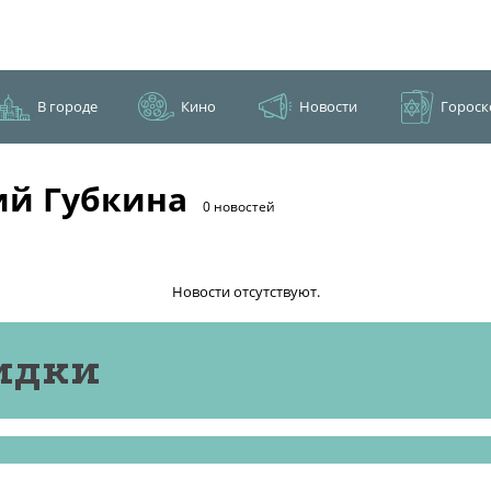
В городе
Кино
Новости
Гороск
ий Губкина
0 новостей
Новости отсутствуют.
идки