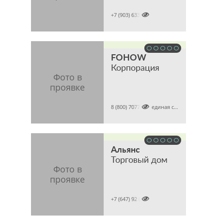

+7 (903) 6337386
FOHOW
Корпорация

8 (800) 7077821 (единая справочная)
Альянс
Торговый дом

+7 (647) 92 (tel)