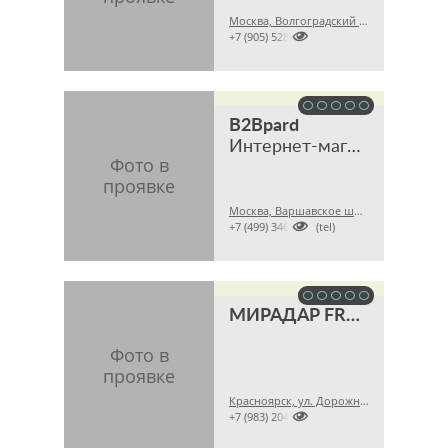
Москва, Волгоградский пр., 45А

+7 (905) 5285511
B2Bpard
Интернет-магазин
Москва, Варшавское шоссе, 28A

+7 (499) 3468121 (tel)
МИРАДАР FROCHI
Красноярск, ул. Дорожная, 16, пом. 1

+7 (983) 2042447