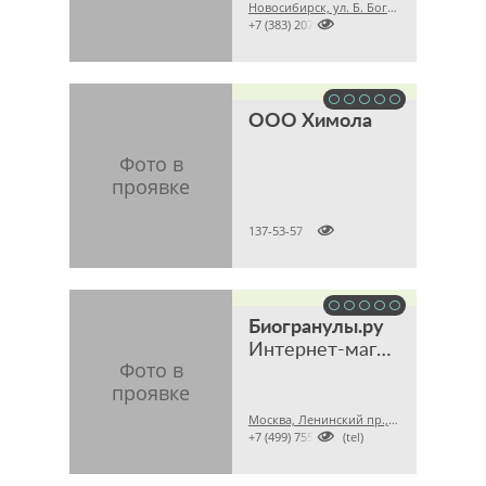
Новосибирск, ул. Б. Богаткова, 210/1, этаж 6, офис 608 (Торговый центр «Golden Field»)

+7 (383) 2079008
ООО Химола

137-53-57
Биогранулы.ру
Интернет-магазин биопрепаратов для септиков и дачных туалетов
Москва, Ленинский пр., 47

+7 (499) 7556309 (tel)