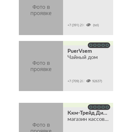

+7 (391) 2902001 (tel)
PuerVsem
Чайный дом

+7 (709) 2637 (7092637)
Ккм-Трейд Дистрибьюшен
магазин кассового, торгового и банковского оборудования