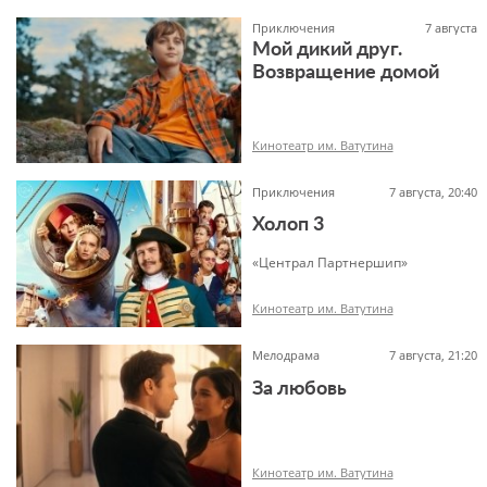
Приключения
7 августа
Мой дикий друг.
Возвращение домой
6+
Кинотеатр им. Ватутина
Приключения
7 августа, 20:40
Холоп 3
«Централ Партнершип»
6+
Кинотеатр им. Ватутина
Мелодрама
7 августа, 21:20
За любовь
12+
Кинотеатр им. Ватутина