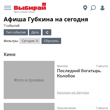
Места и события Губкина
Афиша Губкина на сегодня
7 событий
Тип события
Дата
Фильтры:
Сегодня
Сбросить
×
Кино
Фэнтези
7 августа
Последний богатырь.
Колобок
Кинотеатр им. Ватутина
Приключения
7 августа